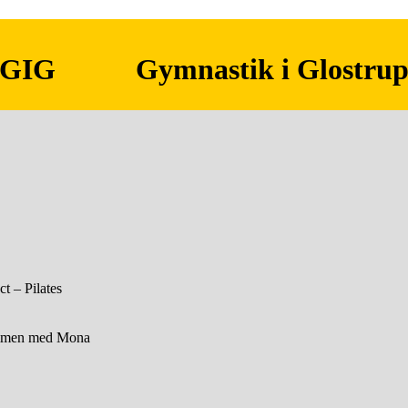
GIG
Gymnastik i Glostru
ct – Pilates
ammen med Mona